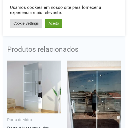
A Max System combina estética e praticidade, perfeita
Usamos cookies em nosso site para fornecer a
experiência mais relevante.
para qualquer ambiente!
Cookie Settings
Aceito
Produtos relacionados
Porta de vidro