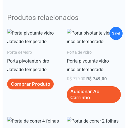
Produtos relacionados
O
O
Sale!
preço
preço
original
atual
era:
é:
Porta de vidro
Porta de vidro
R$ 779,00.
R$ 749,00
Porta pivotante vidro
Porta pivotante vidro
Jateado temperado
incolor temperado
R$
779,00
R$
749,00
Comprar Produto
Adicionar Ao
Carrinho