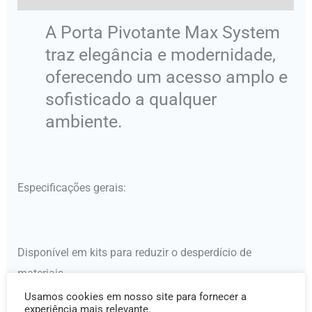
A Porta Pivotante Max System
traz elegância e modernidade,
oferecendo um acesso amplo e
sofisticado a qualquer
ambiente.
Especificações gerais:
Disponível em kits para reduzir o desperdício de
materiais.
Usamos cookies em nosso site para fornecer a
Variedade de cores seguindo as tendências do mercado.
experiência mais relevante.