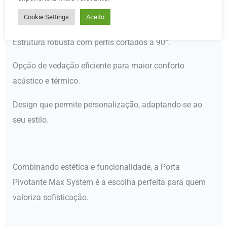
Cookie Settings
Aceito
Sistema de pivô para abertura suave e fácil.
Estrutura robusta com perfis cortados a 90°.
Opção de vedação eficiente para maior conforto
acústico e térmico.
Design que permite personalização, adaptando-se ao
seu estilo.
Combinando estética e funcionalidade, a Porta
Pivotante Max System é a escolha perfeita para quem
valoriza sofisticação.